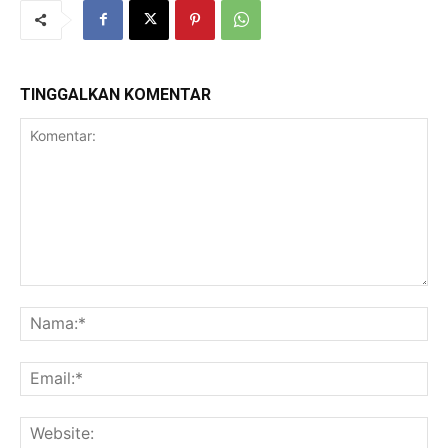
TINGGALKAN KOMENTAR
Komentar:
Na
Ema
Web