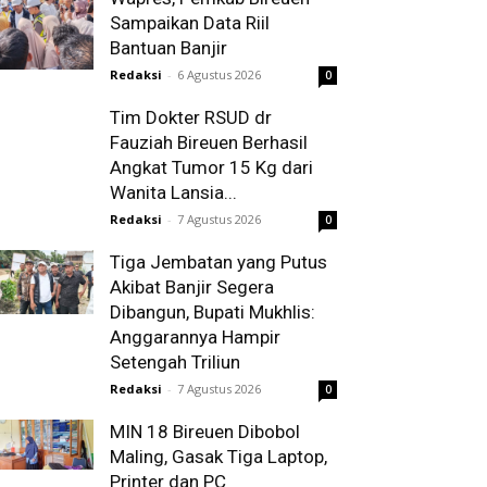
Sampaikan Data Riil
Bantuan Banjir
Redaksi
-
6 Agustus 2026
0
Tim Dokter RSUD dr
Fauziah Bireuen Berhasil
Angkat Tumor 15 Kg dari
Wanita Lansia...
Redaksi
-
7 Agustus 2026
0
Tiga Jembatan yang Putus
Akibat Banjir Segera
Dibangun, Bupati Mukhlis:
Anggarannya Hampir
Setengah Triliun
Redaksi
-
7 Agustus 2026
0
MIN 18 Bireuen Dibobol
Maling, Gasak Tiga Laptop,
Printer dan PC