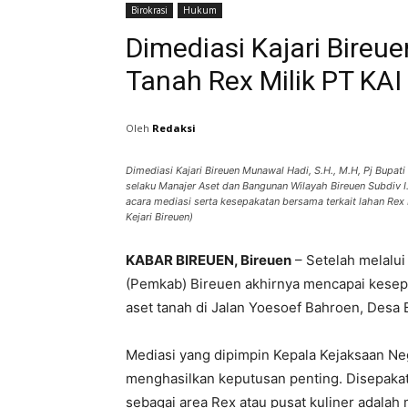
Birokrasi
Hukum
Dimediasi Kajari Bireu
Tanah Rex Milik PT KAI
Oleh
Redaksi
Dimediasi Kajari Bireuen Munawal Hadi, S.H., M.H, Pj Bupati
selaku Manajer Aset dan Bangunan Wilayah Bireuen Subdiv 
acara mediasi serta kesepakatan bersama terkait lahan Rex 
Kejari Bireuen)
KABAR BIREUEN, Bireuen
– Setelah melalui
(Pemkab) Bireuen akhirnya mencapai kesepak
aset tanah di Jalan Yoesoef Bahroen, Desa
Mediasi yang dipimpin Kepala Kejaksaan Neg
menghasilkan keputusan penting. Disepakati
sebagai area Rex atau pusat kuliner adalah