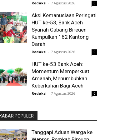
Redaksi
-
7 Agustus 2026
0
Aksi Kemanusiaan Peringati
HUT ke-53, Bank Aceh
Syariah Cabang Bireuen
Kumpulkan 162 Kantong
Darah
Redaksi
-
7 Agustus 2026
0
HUT ke-53 Bank Aceh:
Momentum Memperkuat
Amanah, Menumbuhkan
Keberkahan Bagi Aceh
Redaksi
-
7 Agustus 2026
0
KABAR POPULER
Tanggapi Aduan Warga ke
Wapres, Pemkab Bireuen