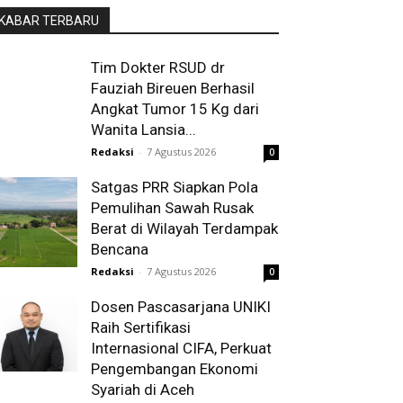
KABAR TERBARU
Tim Dokter RSUD dr
Fauziah Bireuen Berhasil
Angkat Tumor 15 Kg dari
Wanita Lansia...
Redaksi
-
7 Agustus 2026
0
Satgas PRR Siapkan Pola
Pemulihan Sawah Rusak
Berat di Wilayah Terdampak
Bencana
Redaksi
-
7 Agustus 2026
0
Dosen Pascasarjana UNIKI
Raih Sertifikasi
Internasional CIFA, Perkuat
Pengembangan Ekonomi
Syariah di Aceh