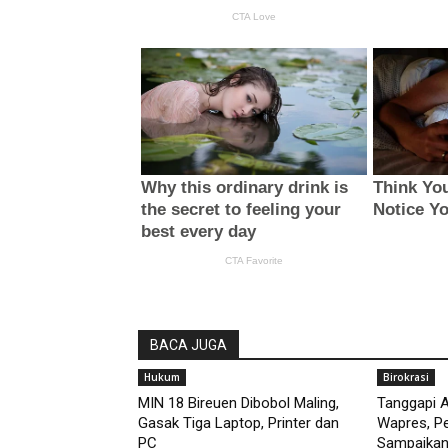
BACA JUGA
Hukum
Birokrasi
MIN 18 Bireuen Dibobol Maling,
Tanggapi 
Gasak Tiga Laptop, Printer dan
Wapres, P
PC
Sampaikan 