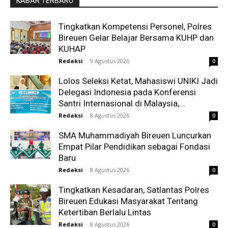
KABAR TERBARU
Tingkatkan Kompetensi Personel, Polres
Bireuen Gelar Belajar Bersama KUHP dan
KUHAP
Redaksi
-
9 Agustus 2026
0
Lolos Seleksi Ketat, Mahasiswi UNIKI Jadi
Delegasi Indonesia pada Konferensi
Santri Internasional di Malaysia,...
Redaksi
-
8 Agustus 2026
0
SMA Muhammadiyah Bireuen Luncurkan
Empat Pilar Pendidikan sebagai Fondasi
Baru
Redaksi
-
8 Agustus 2026
0
Tingkatkan Kesadaran, Satlantas Polres
Bireuen Edukasi Masyarakat Tentang
Ketertiban Berlalu Lintas
Redaksi
-
8 Agustus 2026
0