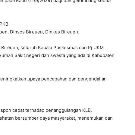
n pada Rabu (11/9/2024) pagi dan gelombang kedua
-PKB,
en, Dinsos Bireuen, Dinkes Bireuen.
 Bireuen, seluruh Kepala Puskesmas dan Pj UKM
Rumah Sakit negeri dan swasta yang ada di Kabupaten
 meningkatkan upaya pencegahan dan pengendalian
respon cepat terhadap penanggulangan KLB,
esehatan bersumber daya masyarakat, menemukan dan