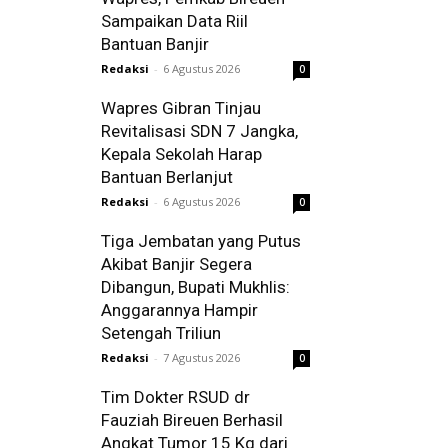
Sampaikan Data Riil
Bantuan Banjir
Redaksi
-
6 Agustus 2026
0
Wapres Gibran Tinjau
Revitalisasi SDN 7 Jangka,
Kepala Sekolah Harap
Bantuan Berlanjut
Redaksi
-
6 Agustus 2026
0
Tiga Jembatan yang Putus
Akibat Banjir Segera
Dibangun, Bupati Mukhlis:
Anggarannya Hampir
Setengah Triliun
Redaksi
-
7 Agustus 2026
0
Tim Dokter RSUD dr
Fauziah Bireuen Berhasil
Angkat Tumor 15 Kg dari