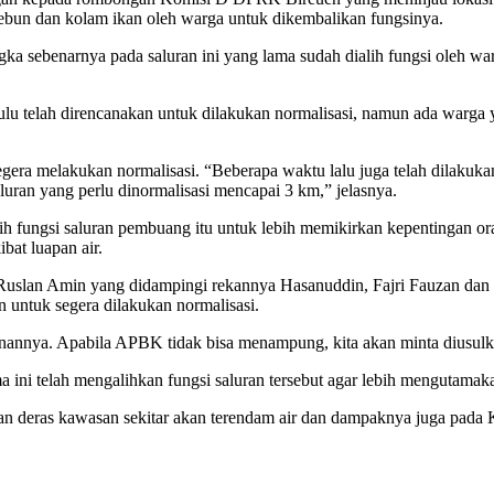
kebun dan kolam ikan oleh warga untuk dikembalikan fungsinya.
gka sebenarnya pada saluran ini yang lama sudah dialih fungsi oleh wa
lu telah direncanakan untuk dilakukan normalisasi, namun ada warga y
egera melakukan normalisasi. “Beberapa waktu lalu juga telah dilakuk
uran yang perlu dinormalisasi mencapai 3 km,” jelasnya.
h fungsi saluran pembuang itu untuk lebih memikirkan kepentingan or
bat luapan air.
uslan Amin yang didampingi rekannya Hasanuddin, Fajri Fauzan da
untuk segera dilakukan normalisasi.
anannya. Apabila APBK tidak bisa menampung, kita akan minta diusulka
ini telah mengalihkan fungsi saluran tersebut agar lebih mengutamak
hujan deras kawasan sekitar akan terendam air dan dampaknya juga pada