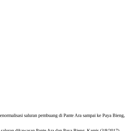
ormalisasi saluran pembuang di Pante Ara sampai ke Paya Bieng,
aluran dikawasan Pante Ara dan Paya Bieng, Kamis (3/8/2017)