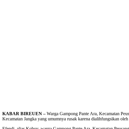
KABAR BIREUEN –
Warga Gampong Pante Ara, Kecamatan Peusan
Kecamatan Jangka yang umumnya rusak karena dialihfungsikan oleh m
Efendi, alias Koboy, warga Gampong Pante Ara, Kecamatan Peusang