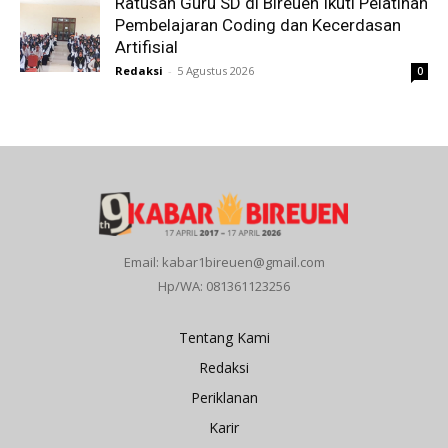
Ratusan Guru SD di Bireuen Ikuti Pelatihan
Pembelajaran Coding dan Kecerdasan
Artifisial
Redaksi
-
5 Agustus 2026
0
Email: kabar1bireuen@gmail.com
Hp/WA: 081361123256
Tentang Kami
Redaksi
Periklanan
Karir