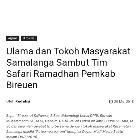
Agama
Birokrasi
Ulama dan Tokoh Masyarakat
Samalanga Sambut Tim
Safari Ramadhan Pemkab
Bireuen
Oleh
Redaksi
20 Mei 2018
Bupati Bireuen H Saifannur, S Sos didampingi Ketua DPRK Ridwan
Muhammadm SE, M Si, Dandim-0111/Bireuen Letkol Inf Amrul Huda,SE, MM, M
Sc dan sejumlah pejabat foto bersama dengan tokoh masyarakat Kecamatan
Samalnga masjid “Poteumeureuhom” komplek Dayah Mudi Mesra Sabtu
malam (19/5/2018).