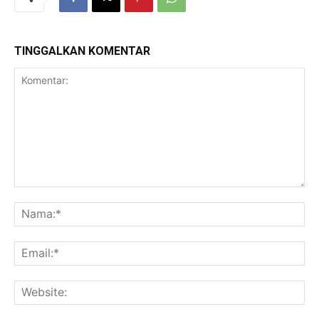
TINGGALKAN KOMENTAR
Komentar:
Na
Ema
Web