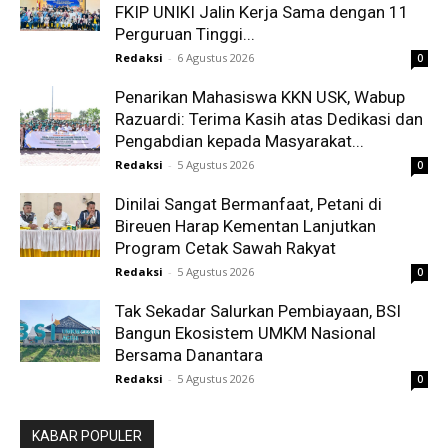
FKIP UNIKI Jalin Kerja Sama dengan 11
Perguruan Tinggi...
Redaksi
-
6 Agustus 2026
0
Penarikan Mahasiswa KKN USK, Wabup
Razuardi: Terima Kasih atas Dedikasi dan
Pengabdian kepada Masyarakat...
Redaksi
-
5 Agustus 2026
0
Dinilai Sangat Bermanfaat, Petani di
Bireuen Harap Kementan Lanjutkan
Program Cetak Sawah Rakyat
Redaksi
-
5 Agustus 2026
0
Tak Sekadar Salurkan Pembiayaan, BSI
Bangun Ekosistem UMKM Nasional
Bersama Danantara
Redaksi
-
5 Agustus 2026
0
KABAR POPULER