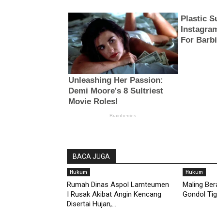
BACA JUGA
Hukum
Hukum
Rumah Dinas Aspol Lamteumen
Maling Ber
I Rusak Akibat Angin Kencang
Gondol Tig
Disertai Hujan,...