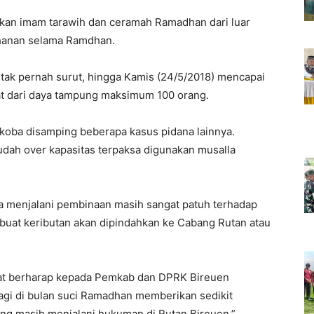
kan imam tarawih dan ceramah Ramadhan dari luar
ahanan selama Ramdhan.
tak pernah surut, hingga Kamis (24/5/2018) mencapai
ipat dari daya tampung maksimum 100 orang.
rkoba disamping beberapa kasus pidana lainnya.
udah over kapasitas terpaksa digunakan musalla
ma menjalani pembinaan masih sangat patuh terhadap
mbuat keributan akan dipindahkan ke Cabang Rutan atau
gat berharap kepada Pemkab dan DPRK Bireuen
gi di bulan suci Ramadhan memberikan sedikit
g masih menjalani hukuman di Rutan Bireuen,”