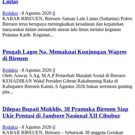
Lintas
Redaksi
-
8 Agustus 2026
0
KABAR BIREUEN, Bireuen–Satuan Lalu Lintas (Satlantas) Polres
Bireuen terus berupaya meningkatkan kesadaran dan kepatuhan
masyarakat dalam mematuhi aturan lalu lintas melalui kegiatan
Polantas Karib. Kegiatan...
Peugah Lagee Na, Memaknai Kunjungan Wapres
di Bireuen
Redaksi
-
8 Agustus 2026
0
Oleh: Anwar, S.Ag, M.A.P Pemerhati Masalah Sosial di Bireuen
KEHADIRAN Wakil Presiden Gibran Rakabuming Raka di
Kabupaten Bireuen Kamis, 6 Agustus 2026 bukan seremoni gunting
pita...
Dilepas Bupati Mukhlis, 38 Pramuka Bireuen Siap
Ukir Prestasi di Jambore Nasional XII Cibubur
Redaksi
-
8 Agustus 2026
0
KABAR BIREUEN, Bireuen – Sebanyak 38 anggota Gerakan