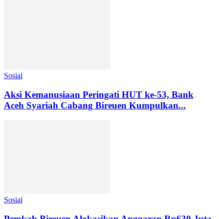
Sosial
Aksi Kemanusiaan Peringati HUT ke-53, Bank
Aceh Syariah Cabang Bireuen Kumpulkan...
Sosial
Pemkab Bireuen Alokasikan Anggaran Rp630 Juta