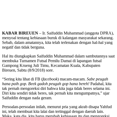
KABAR
BIREUEN
– Ir. Saifuddin Muhammad (anggota DPRA),
menyoal tentang kebiasaan buruk di kalangan masyarakat sekarang.
Sebab, dalam amatannya, kita telah terlenakan dengan hal-hal yang
negatif dan tidak berguna.
Hal itu diungkapkan Saifuddin Muhammad dalam sambutannya saat
membuka Turnamen Futsal Pemilu Damai di lapangan futsal
Gampong Krueng Juli Timu, Kecamatan Kuala, Kabupaten
Bireuen, Sabtu (8/9/2018) sore.
“Sering kita lihat di FB (
facebook
) macam-macam.
Sabe peugah
hana paih gop. Beek gadoh peugah gop hana bereh!
Padahal, kita
tak pernah mengoreksi diri bahwa kita juga tidak beres selama ini.
Diri kita sendiri tidak beres, tak pernah kita mengumpatnya,” ujar
Saifuddin dengan nada geram.
Persoalan-persoalan inilah, menurut pria yang akrab disapa Yahfud
ini, telah membuat kita lalai dan tertinggal dengan daerah lain.
Maka, kata dia, kita harus merubah kebiasaan itu dan mengoreksi