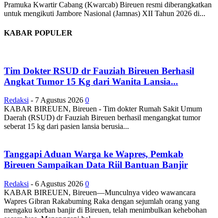
Pramuka Kwartir Cabang (Kwarcab) Bireuen resmi diberangkatkan
untuk mengikuti Jambore Nasional (Jamnas) XII Tahun 2026 di...
KABAR POPULER
Tim Dokter RSUD dr Fauziah Bireuen Berhasil
Angkat Tumor 15 Kg dari Wanita Lansia...
Redaksi
-
7 Agustus 2026
0
KABAR BIREUEN, Bireuen - Tim dokter Rumah Sakit Umum
Daerah (RSUD) dr Fauziah Bireuen berhasil mengangkat tumor
seberat 15 kg dari pasien lansia berusia...
Tanggapi Aduan Warga ke Wapres, Pemkab
Bireuen Sampaikan Data Riil Bantuan Banjir
Redaksi
-
6 Agustus 2026
0
KABAR BIREUEN, Bireuen—Munculnya video wawancara
Wapres Gibran Rakabuming Raka dengan sejumlah orang yang
mengaku korban banjir di Bireuen, telah menimbulkan kehebohan