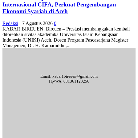
Internasional CIFA, Perkuat Pengembangan
Ekonomi Syariah di Aceh
Redaksi
-
7 Agustus 2026
0
KABAR BIREUEN, Bireuen – Prestasi membanggakan kembali
ditorehkan sivitas akademika Universitas Islam Kebangsaan
Indonesia (UNIKI) Aceh. Dosen Program Pascasarjana Magister
Manajemen, Dr. H. Kamaruddin,...
Email: kabar1bireuen@gmail.com
Hp/WA: 081361123256
Tentang Kami
Redaksi
Periklanan
Karir
Indeks Berita
Kode Etik Jurnalistik
Syarat & Ketentuan
Standar Operasional Prosedur