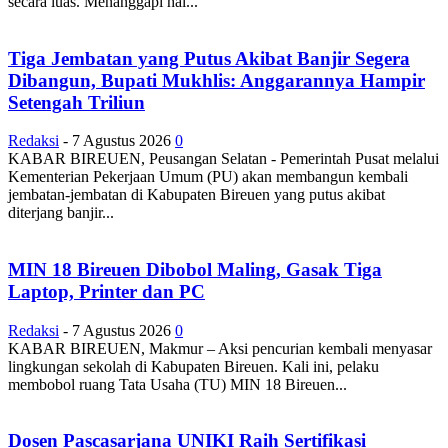
secara luas. Menanggapi hal...
Tiga Jembatan yang Putus Akibat Banjir Segera
Dibangun, Bupati Mukhlis: Anggarannya Hampir
Setengah Triliun
Redaksi
-
7 Agustus 2026
0
KABAR BIREUEN, Peusangan Selatan - Pemerintah Pusat melalui
Kementerian Pekerjaan Umum (PU) akan membangun kembali
jembatan-jembatan di Kabupaten Bireuen yang putus akibat
diterjang banjir...
MIN 18 Bireuen Dibobol Maling, Gasak Tiga
Laptop, Printer dan PC
Redaksi
-
7 Agustus 2026
0
KABAR BIREUEN, Makmur – Aksi pencurian kembali menyasar
lingkungan sekolah di Kabupaten Bireuen. Kali ini, pelaku
membobol ruang Tata Usaha (TU) MIN 18 Bireuen...
Dosen Pascasarjana UNIKI Raih Sertifikasi