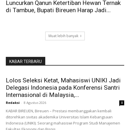
Luncurkan Qanun Ketertiban Hewan Ternak
di Tambue, Bupati Bireuen Harap Jadi...
Muat lebih banyak
KABAR TERBARU
Lolos Seleksi Ketat, Mahasiswi UNIKI Jadi
Delegasi Indonesia pada Konferensi Santri
Internasional di Malaysia,...
Redaksi
-
8 Agustus 2026
0
KABAR BIREUEN, Bireuen – Prestasi membanggakan kembali
ditorehkan sivitas akademika Universitas Islam Kebangsaan
Indonesia (UNIKI). Seorang mahasiswi Program Studi Manajemen
Fakultas Ekonomi dan Bisnis...