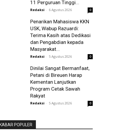
11 Perguruan Tinggi...
Redaksi
-
6 Agustus 2026
0
Penarikan Mahasiswa KKN
USK, Wabup Razuardi:
Terima Kasih atas Dedikasi
dan Pengabdian kepada
Masyarakat...
Redaksi
-
5 Agustus 2026
0
Dinilai Sangat Bermanfaat,
Petani di Bireuen Harap
Kementan Lanjutkan
Program Cetak Sawah
Rakyat
Redaksi
-
5 Agustus 2026
0
KABAR POPULER