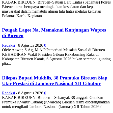
KABAR BIREUEN, Bireuen–Satuan Lalu Lintas (Satlantas) Polres
Bireuen terus berupaya meningkatkan kesadaran dan kepatuhan
masyarakat dalam mematuhi aturan lalu lintas melalui kegiatan
Polantas Karib. Kegiatan...
Peugah Lagee Na, Memaknai Kunjungan Wapres
di Bireuen
Redaksi
-
8 Agustus 2026
0
Oleh: Anwar, S.Ag, M.A.P Pemerhati Masalah Sosial di Bireuen
KEHADIRAN Wakil Presiden Gibran Rakabuming Raka di
Kabupaten Bireuen Kamis, 6 Agustus 2026 bukan seremoni gunting
pita...
Dilepas Bupati Mukhlis, 38 Pramuka Bireuen Siap
Ukir Prestasi di Jambore Nasional XII Cibubur
Redaksi
-
8 Agustus 2026
0
KABAR BIREUEN, Bireuen – Sebanyak 38 anggota Gerakan
Pramuka Kwartir Cabang (Kwarcab) Bireuen resmi diberangkatkan
untuk mengikuti Jambore Nasional (Jamnas) XII Tahun 2026 di...