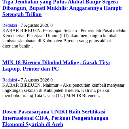
Tiga Jembatan yang Putus Akibat Banjir Segera
Dibangun, Bupati Mukhlis: Anggarannya Hampir
Setengah Triliun
Redaksi
-
7 Agustus 2026
0
KABAR BIREUEN, Peusangan Selatan - Pemerintah Pusat melalui
Kementerian Pekerjaan Umum (PU) akan membangun kembali
jembatan-jembatan di Kabupaten Bireuen yang putus akibat
diterjang banjir...
MIN 18 Bireuen Dibobol Maling, Gasak Tiga
Laptop, Printer dan PC
Redaksi
-
7 Agustus 2026
0
KABAR BIREUEN, Makmur – Aksi pencurian kembali menyasar
lingkungan sekolah di Kabupaten Bireuen. Kali ini, pelaku
membobol ruang Tata Usaha (TU) MIN 18 Bireuen...
Dosen Pascasarjana UNIKI Raih Sertifikasi
Internasional CIFA, Perkuat Pengembangan
Ekonomi Syariah di Aceh