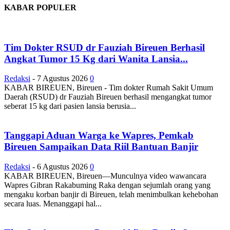
KABAR POPULER
Tim Dokter RSUD dr Fauziah Bireuen Berhasil
Angkat Tumor 15 Kg dari Wanita Lansia...
Redaksi
-
7 Agustus 2026
0
KABAR BIREUEN, Bireuen - Tim dokter Rumah Sakit Umum
Daerah (RSUD) dr Fauziah Bireuen berhasil mengangkat tumor
seberat 15 kg dari pasien lansia berusia...
Tanggapi Aduan Warga ke Wapres, Pemkab
Bireuen Sampaikan Data Riil Bantuan Banjir
Redaksi
-
6 Agustus 2026
0
KABAR BIREUEN, Bireuen—Munculnya video wawancara
Wapres Gibran Rakabuming Raka dengan sejumlah orang yang
mengaku korban banjir di Bireuen, telah menimbulkan kehebohan
secara luas. Menanggapi hal...