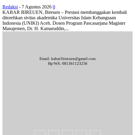
Redaksi
-
7 Agustus 2026
0
KABAR BIREUEN, Bireuen – Prestasi membanggakan kembali
ditorehkan sivitas akademika Universitas Islam Kebangsaan
Indonesia (UNIKI) Aceh. Dosen Program Pascasarjana Magister
Manajemen, Dr. H. Kamaruddin,...
Email: kabar1bireuen@gmail.com
Hp/WA: 081361123256
Tentang Kami
Redaksi
Periklanan
Karir
Indeks Berita
Kode Etik Jurnalistik
Syarat & Ketentuan
Standar Operasional Prosedur
Disclaimer
Pedoman Pemberitaan Media Siber