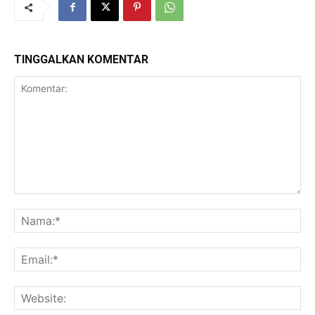
TINGGALKAN KOMENTAR
Komentar:
Na
Ema
Web