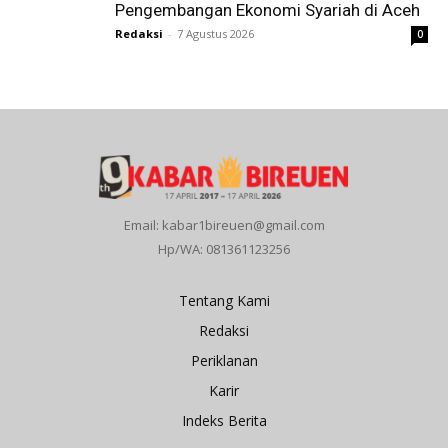
Pengembangan Ekonomi Syariah di Aceh
Redaksi
-
7 Agustus 2026
0
Email: kabar1bireuen@gmail.com
Hp/WA: 081361123256
Tentang Kami
Redaksi
Periklanan
Karir
Indeks Berita