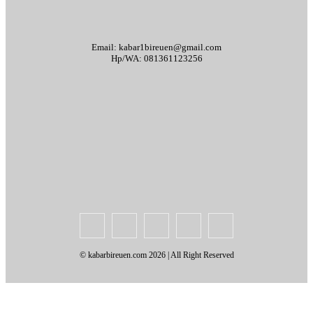
Email: kabar1bireuen@gmail.com
Hp/WA: 081361123256
Tentang Kami
Redaksi
Periklanan
Karir
Indeks Berita
Kode Etik Jurnalistik
Syarat & Ketentuan
Standar Operasional Prosedur
Disclaimer
Pedoman Pemberitaan Media Siber
© kabarbireuen.com
2026 | All Right Reserved