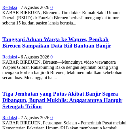
Redaksi
-
7 Agustus 2026
0
KABAR BIREUEN, Bireuen - Tim dokter Rumah Sakit Umum
Daerah (RSUD) dr Fauziah Bireuen berhasil mengangkat tumor
seberat 15 kg dari pasien lansia berusia...
Tanggapi Aduan Warga ke Wapres, Pemkab
Bireuen Sampaikan Data Riil Bantuan Banjir
Redaksi
-
6 Agustus 2026
0
KABAR BIREUEN, Bireuen—Munculnya video wawancara
Wapres Gibran Rakabuming Raka dengan sejumlah orang yang
mengaku korban banjir di Bireuen, telah menimbulkan kehebohan
secara luas. Menanggapi hal...
Tiga Jembatan yang Putus Akibat Banjir Segera
Dibangun, Bupati Mukhlis: Anggarannya Hampir
Setengah Triliun
Redaksi
-
7 Agustus 2026
0
KABAR BIREUEN, Peusangan Selatan - Pemerintah Pusat melalui
Kementerian Pekerjaan Umum (PU) akan membangun kembali