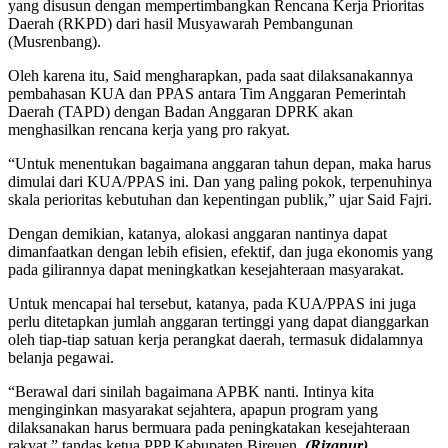
yang disusun dengan mempertimbangkan Rencana Kerja Prioritas
Daerah (RKPD) dari hasil Musyawarah Pembangunan
(Musrenbang).
Oleh karena itu, Said mengharapkan, pada saat dilaksanakannya
pembahasan KUA dan PPAS antara Tim Anggaran Pemerintah
Daerah (TAPD) dengan Badan Anggaran DPRK akan
menghasilkan rencana kerja yang pro rakyat.
“Untuk menentukan bagaimana anggaran tahun depan, maka harus
dimulai dari KUA/PPAS ini. Dan yang paling pokok, terpenuhinya
skala perioritas kebutuhan dan kepentingan publik,” ujar Said Fajri.
Dengan demikian, katanya, alokasi anggaran nantinya dapat
dimanfaatkan dengan lebih efisien, efektif, dan juga ekonomis yang
pada gilirannya dapat meningkatkan kesejahteraan masyarakat.
Untuk mencapai hal tersebut, katanya, pada KUA/PPAS ini juga
perlu ditetapkan jumlah anggaran tertinggi yang dapat dianggarkan
oleh tiap-tiap satuan kerja perangkat daerah, termasuk didalamnya
belanja pegawai.
“Berawal dari sinilah bagaimana APBK nanti. Intinya kita
menginginkan masyarakat sejahtera, apapun program yang
dilaksanakan harus bermuara pada peningkatakan kesejahteraan
rakyat,” tandas ketua PPP Kabupaten Bireuen.
(Rizanur)