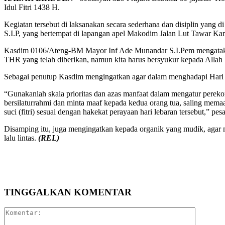
Idul Fitri 1438 H.
Kegiatan tersebut di laksanakan secara sederhana dan disiplin ya
S.I.P, yang bertempat di lapangan apel Makodim Jalan Lut Tawar K
Kasdim 0106/Ateng-BM Mayor Inf Ade Munandar S.I.Pem mengatakan,
THR yang telah diberikan, namun kita harus bersyukur kepada Alla
Sebagai penutup Kasdim mengingatkan agar dalam menghadapi Hari Ra
“Gunakanlah skala prioritas dan azas manfaat dalam mengatur perek
bersilaturrahmi dan minta maaf kepada kedua orang tua, saling memaaf
suci (fitri) sesuai dengan hakekat perayaan hari lebaran tersebut,” pes
Disamping itu, juga mengingatkan kepada organik yang mudik, agar 
lalu lintas.
(REL)
Bagikan
TINGGALKAN KOMENTAR
Komentar