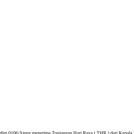
Kodim 0106/Ateng menerima Tunjungan Hari Raya ( THR ) dari Kepal