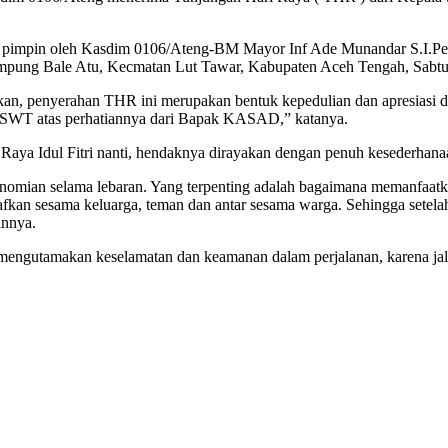
ng di pimpin oleh Kasdim 0106/Ateng-BM Mayor Inf Ade Munandar S.I.P
ampung Bale Atu, Kecmatan Lut Tawar, Kabupaten Aceh Tengah, Sabtu 
 penyerahan THR ini merupakan bentuk kepedulian dan apresiasi da
h SWT atas perhatiannya dari Bapak KASAD,” katanya.
ya Idul Fitri nanti, hendaknya dirayakan dengan penuh kesederhanaan
onomian selama lebaran. Yang terpenting adalah bagaimana memanfaatk
kan sesama keluarga, teman dan antar sesama warga. Sehingga setelah l
annya.
mengutamakan keselamatan dan keamanan dalam perjalanan, karena jala
: