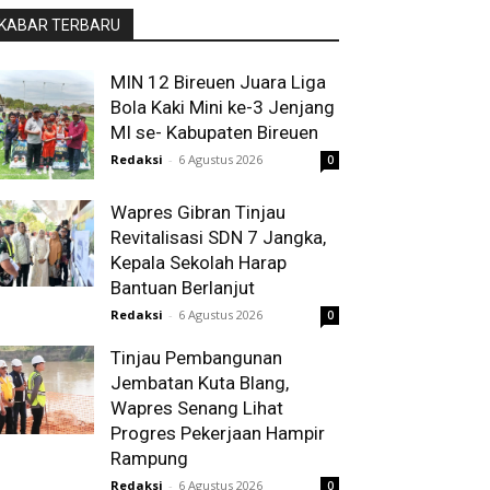
KABAR TERBARU
MIN 12 Bireuen Juara Liga
Bola Kaki Mini ke-3 Jenjang
MI se- Kabupaten Bireuen
Redaksi
-
6 Agustus 2026
0
Wapres Gibran Tinjau
Revitalisasi SDN 7 Jangka,
Kepala Sekolah Harap
Bantuan Berlanjut
Redaksi
-
6 Agustus 2026
0
Tinjau Pembangunan
Jembatan Kuta Blang,
Wapres Senang Lihat
Progres Pekerjaan Hampir
Rampung
Redaksi
-
6 Agustus 2026
0