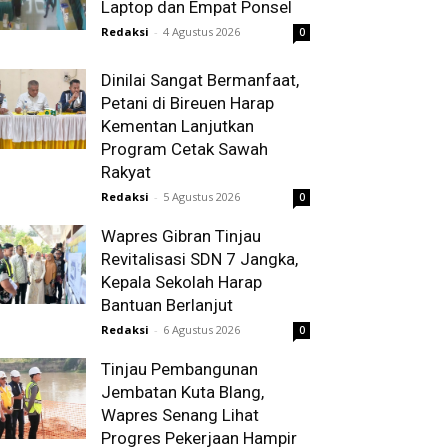
Laptop dan Empat Ponsel
Redaksi
-
4 Agustus 2026
0
Dinilai Sangat Bermanfaat,
Petani di Bireuen Harap
Kementan Lanjutkan
Program Cetak Sawah
Rakyat
Redaksi
-
5 Agustus 2026
0
Wapres Gibran Tinjau
Revitalisasi SDN 7 Jangka,
Kepala Sekolah Harap
Bantuan Berlanjut
Redaksi
-
6 Agustus 2026
0
Tinjau Pembangunan
Jembatan Kuta Blang,
Wapres Senang Lihat
Progres Pekerjaan Hampir