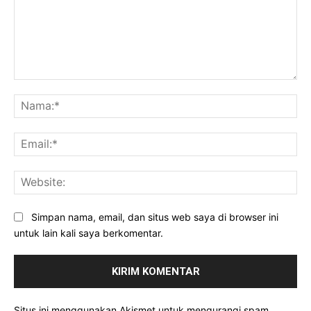
Komentar:
Na
Ema
Web
Simpan nama, email, dan situs web saya di browser ini
untuk lain kali saya berkomentar.
Situs ini menggunakan Akismet untuk mengurangi spam.