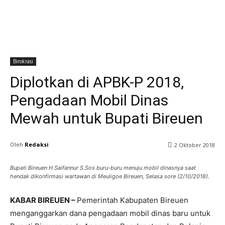
Birokrasi
Diplotkan di APBK-P 2018,
Pengadaan Mobil Dinas
Mewah untuk Bupati Bireuen
Oleh
Redaksi
2 Oktober 2018
Bupati Bireuen H Saifannur S.Sos buru-buru menuju mobil dinasnya saat
hendak dikonfirmasi wartawan di Meuligoe Bireuen, Selasa sore (2/10/2018).
KABAR BIREUEN –
Pemerintah Kabupaten Bireuen
menganggarkan dana pengadaan mobil dinas baru untuk