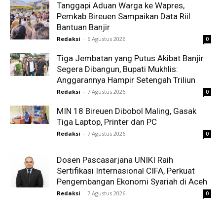
Tanggapi Aduan Warga ke Wapres,
Pemkab Bireuen Sampaikan Data Riil
Bantuan Banjir
Redaksi
-
6 Agustus 2026
0
Tiga Jembatan yang Putus Akibat Banjir
Segera Dibangun, Bupati Mukhlis:
Anggarannya Hampir Setengah Triliun
Redaksi
-
7 Agustus 2026
0
MIN 18 Bireuen Dibobol Maling, Gasak
Tiga Laptop, Printer dan PC
Redaksi
-
7 Agustus 2026
0
Dosen Pascasarjana UNIKI Raih
Sertifikasi Internasional CIFA, Perkuat
Pengembangan Ekonomi Syariah di Aceh
Redaksi
-
7 Agustus 2026
0