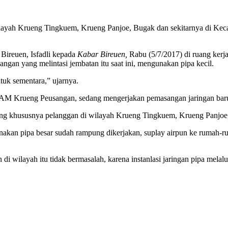
wilayah Krueng Tingkuem, Krueng Panjoe, Bugak dan sekitarnya di Kec
ireuen, Isfadli kepada
Kabar Bireuen,
Rabu (5/7/2017) di ruang kerja
ngan yang melintasi jembatan itu saat ini, mengunakan pipa kecil.
ntuk sementara,” ujarnya.
PDAM Krueng Peusangan, sedang mengerjakan pemasangan jaringan bar
khususnya pelanggan di wilayah Krueng Tingkuem, Krueng Panjoe, B
akan pipa besar sudah rampung dikerjakan, suplay airpun ke rumah-rum
n di wilayah itu tidak bermasalah, karena instanlasi jaringan pipa mela