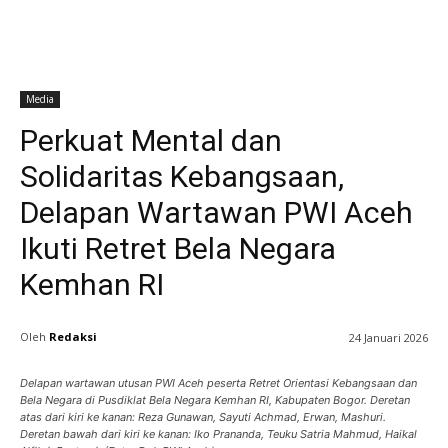
Media
Perkuat Mental dan
Solidaritas Kebangsaan,
Delapan Wartawan PWI Aceh
Ikuti Retret Bela Negara
Kemhan RI
Oleh
Redaksi
24 Januari 2026
Delapan wartawan utusan PWI Aceh peserta Retret Orientasi Kebangsaan dan
Bela Negara di Pusdiklat Bela Negara Kemhan RI, Kabupaten Bogor. Deretan
atas dari kiri ke kanan: Reza Gunawan, Sayuti Achmad, Erwan, Mashuri.
Deretan bawah dari kiri ke kanan: Iko Prananda, Teuku Satria Mahmud, Haikal