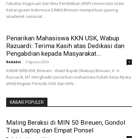
Fakultas Keguruan dan Ilmu Pendidikan (FKIP) Universitas Islam
Kebangsaan Indonesia (UNIKI) Bireuen memperluas jejaring
akademik nasional...
Penarikan Mahasiswa KKN USK, Wabup
Razuardi: Terima Kasih atas Dedikasi dan
Pengabdian kepada Masyarakat...
Redaksi
-
5 Agustus 2026
0
KABAR BIREUEN, Bireuen - Wakil Bupati (Wabup) Bireuen, Ir. H.
Razuardi, MT menghadiri penarikan mahasiswa Kuliah Kerja Nyata
(KKN) Reguler Periode XXIX dan KKN...
KABAR POPULER
Maling Beraksi di MIN 50 Bireuen, Gondol
Tiga Laptop dan Empat Ponsel