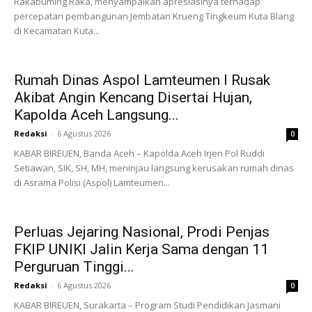
Rakabuming Raka, menyampaikan apresiasinya terhadap
percepatan pembangunan Jembatan Krueng Tingkeum Kuta Blang
di Kecamatan Kuta...
Rumah Dinas Aspol Lamteumen I Rusak
Akibat Angin Kencang Disertai Hujan,
Kapolda Aceh Langsung...
Redaksi
-
6 Agustus 2026
0
KABAR BIREUEN, Banda Aceh – Kapolda Aceh Irjen Pol Ruddi
Setiawan, SIK, SH, MH, meninjau langsung kerusakan rumah dinas
di Asrama Polisi (Aspol) Lamteumen...
Perluas Jejaring Nasional, Prodi Penjas
FKIP UNIKI Jalin Kerja Sama dengan 11
Perguruan Tinggi...
Redaksi
-
6 Agustus 2026
0
KABAR BIREUEN, Surakarta – Program Studi Pendidikan Jasmani