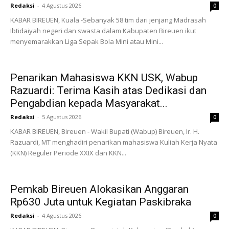
Redaksi
-
4 Agustus 2026
0
KABAR BIREUEN, Kuala -Sebanyak 58 tim dari jenjang Madrasah
Ibtidaiyah negeri dan swasta dalam Kabupaten Bireuen ikut
menyemarakkan Liga Sepak Bola Mini atau Mini...
Penarikan Mahasiswa KKN USK, Wabup
Razuardi: Terima Kasih atas Dedikasi dan
Pengabdian kepada Masyarakat...
Redaksi
-
5 Agustus 2026
0
KABAR BIREUEN, Bireuen - Wakil Bupati (Wabup) Bireuen, Ir. H.
Razuardi, MT menghadiri penarikan mahasiswa Kuliah Kerja Nyata
(KKN) Reguler Periode XXIX dan KKN...
Pemkab Bireuen Alokasikan Anggaran
Rp630 Juta untuk Kegiatan Paskibraka
Redaksi
-
4 Agustus 2026
0