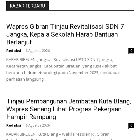
KABAR TERBARU
Wapres Gibran Tinjau Revitalisasi SDN 7
Jangka, Kepala Sekolah Harap Bantuan
Berlanjut
Redaksi
-
6 Agustus 2026
0
KABAR BIREUEN, Jangka - Revitalisasi UPTD SDN 7 Jangka,
Kecamatan Jangka, Kabupaten Bireuen, yang rusak akibat
bencana hidrometeorologi pada November 2025, mendapat
perhatian langsung...
Tinjau Pembangunan Jembatan Kuta Blang,
Wapres Senang Lihat Progres Pekerjaan
Hampir Rampung
Redaksi
-
6 Agustus 2026
0
KABAR BIREUEN, Kuta Blang – Wakil Presiden RI, Gibran