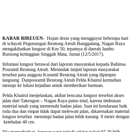
KABAR BIREUEN-
Hujan deras yang mengguyur beberapa hari
di wilayah Pegunungan Beutong Ateuh Banggalang, Nagan Raya
mengakibatkan longsor di Km 50, tepatnya di daerah Jambo
Buruong ketinggian Singgah Mata, Jumat (12/5/2017).
Infomasi longsor berawal dari laporan masyarakat kepada Babinsa
Posramil Beutong Ateuh. Menindak lanjuti laporan masyarakat
tersebut para anggota Koramil Beutong Ateuh yang dipimpin
langsung Danposramil Beutong Ateuh Pelda Khairul kemudian
menuju ke lokasi kejadian untuk memberikan bantuan.
Pelda Khairul menjelaskan, akibat bencana longsor tersebut akses
jalan dari Takengon – Nagan Raya putus total, karena timbunan
material tanah yang memenuhi badan jalan. Saat ini kendaraan baik
roda dua dan empat tidak dapat melewati jalan, dikarenakan material
longsor tersebut menutupi badan jalan lebih kurang 8 meter dengan
ketebalan 40 cm.
Dia menyebutkan, longsor yang terjadi sekitar pukul 07.20 Wib