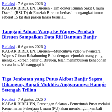
Redaksi
-
7 Agustus 2026
0
KABAR BIREUEN, Bireuen - Tim dokter Rumah Sakit Umum
Daerah (RSUD) dr Fauziah Bireuen berhasil mengangkat tumor
seberat 15 kg dari pasien lansia berusia...
Tanggapi Aduan Warga ke Wapres, Pemkab
Bireuen Sampaikan Data Riil Bantuan Banjir
Redaksi
-
6 Agustus 2026
0
KABAR BIREUEN, Bireuen—Munculnya video wawancara
Wapres Gibran Rakabuming Raka dengan sejumlah orang yang
mengaku korban banjir di Bireuen, telah menimbulkan kehebohan
secara luas. Menanggapi hal...
Tiga Jembatan yang Putus Akibat Banjir Segera
Dibangun, Bupati Mukhlis: Anggarannya Hampir
Setengah Triliun
Redaksi
-
7 Agustus 2026
0
KABAR BIREUEN, Peusangan Selatan - Pemerintah Pusat melalui
Kementerian Pekerjaan Umum (PU) akan membangun kembali