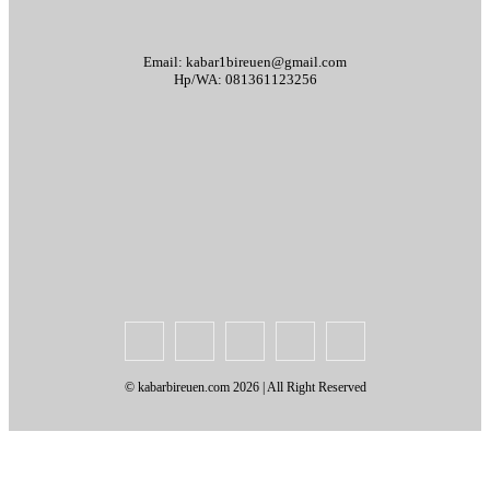
Email: kabar1bireuen@gmail.com
Hp/WA: 081361123256
Tentang Kami
Redaksi
Periklanan
Karir
Indeks Berita
Kode Etik Jurnalistik
Syarat & Ketentuan
Standar Operasional Prosedur
Disclaimer
Pedoman Pemberitaan Media Siber
© kabarbireuen.com
2026 | All Right Reserved