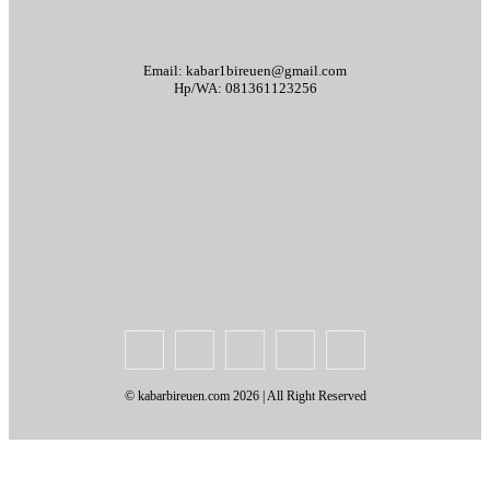
Email: kabar1bireuen@gmail.com
Hp/WA: 081361123256
Tentang Kami
Redaksi
Periklanan
Karir
Indeks Berita
Kode Etik Jurnalistik
Syarat & Ketentuan
Standar Operasional Prosedur
Disclaimer
Pedoman Pemberitaan Media Siber
© kabarbireuen.com
2026 | All Right Reserved