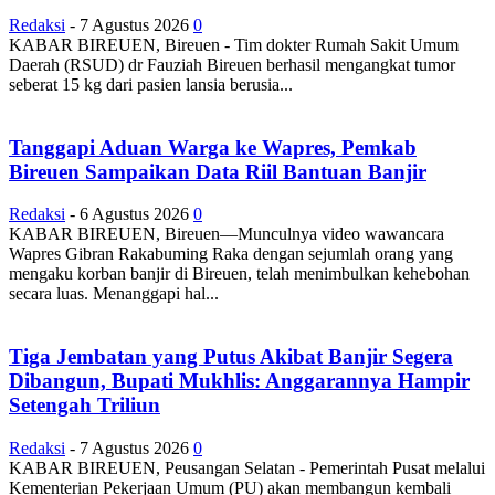
Redaksi
-
7 Agustus 2026
0
KABAR BIREUEN, Bireuen - Tim dokter Rumah Sakit Umum
Daerah (RSUD) dr Fauziah Bireuen berhasil mengangkat tumor
seberat 15 kg dari pasien lansia berusia...
Tanggapi Aduan Warga ke Wapres, Pemkab
Bireuen Sampaikan Data Riil Bantuan Banjir
Redaksi
-
6 Agustus 2026
0
KABAR BIREUEN, Bireuen—Munculnya video wawancara
Wapres Gibran Rakabuming Raka dengan sejumlah orang yang
mengaku korban banjir di Bireuen, telah menimbulkan kehebohan
secara luas. Menanggapi hal...
Tiga Jembatan yang Putus Akibat Banjir Segera
Dibangun, Bupati Mukhlis: Anggarannya Hampir
Setengah Triliun
Redaksi
-
7 Agustus 2026
0
KABAR BIREUEN, Peusangan Selatan - Pemerintah Pusat melalui
Kementerian Pekerjaan Umum (PU) akan membangun kembali