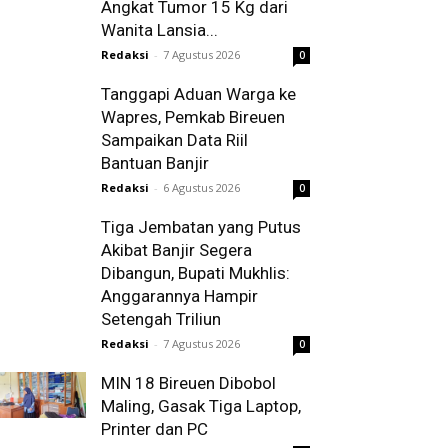
Angkat Tumor 15 Kg dari
Wanita Lansia...
Redaksi
-
7 Agustus 2026
0
Tanggapi Aduan Warga ke
Wapres, Pemkab Bireuen
Sampaikan Data Riil
Bantuan Banjir
Redaksi
-
6 Agustus 2026
0
Tiga Jembatan yang Putus
Akibat Banjir Segera
Dibangun, Bupati Mukhlis:
Anggarannya Hampir
Setengah Triliun
Redaksi
-
7 Agustus 2026
0
MIN 18 Bireuen Dibobol
Maling, Gasak Tiga Laptop,
Printer dan PC