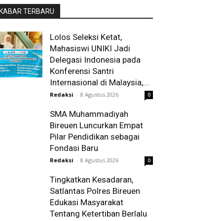
KABAR TERBARU
Lolos Seleksi Ketat,
Mahasiswi UNIKI Jadi
Delegasi Indonesia pada
Konferensi Santri
Internasional di Malaysia,...
Redaksi
-
8 Agustus 2026
0
SMA Muhammadiyah
Bireuen Luncurkan Empat
Pilar Pendidikan sebagai
Fondasi Baru
Redaksi
-
8 Agustus 2026
0
Tingkatkan Kesadaran,
Satlantas Polres Bireuen
Edukasi Masyarakat
Tentang Ketertiban Berlalu