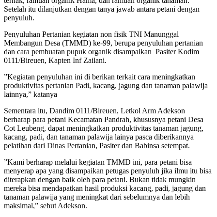
ternak, ramuan organik Hama, dan ramuan organik tanaman.
Setelah itu dilanjutkan dengan tanya jawab antara petani dengan
penyuluh.
Penyuluhan Pertanian kegiatan non fisik TNI Manunggal
Membangun Desa (TMMD) ke-99, berupa penyuluhan pertanian
dan cara pembuatan pupuk organik disampaikan Pasiter Kodim
0111/Bireuen, Kapten Inf Zailani.
”Kegiatan penyuluhan ini di berikan terkait cara meningkatkan
produktivitas pertanian Padi, kacang, jagung dan tanaman palawija
lainnya,” katanya
Sementara itu, Dandim 0111/Bireuen, Letkol Arm Adekson
berharap para petani Kecamatan Pandrah, khususnya petani Desa
Cot Leubeng, dapat meningkatkan produktivitas tanaman jagung,
kacang, padi, dan tanaman palawija lainya pasca diberikannya
pelatihan dari Dinas Pertanian, Pasiter dan Babinsa setempat.
”Kami berharap melalui kegiatan TMMD ini, para petani bisa
menyerap apa yang disampaikan petugas penyuluh jika ilmu itu bisa
diterapkan dengan baik oleh para petani. Bukan tidak mungkin
mereka bisa mendapatkan hasil produksi kacang, padi, jagung dan
tanaman palawija yang meningkat dari sebelumnya dan lebih
maksimal,” sebut Adekson.