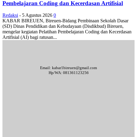
Pembelajaran Coding dan Kecerdasan Artifisial
Redaksi
-
5 Agustus 2026
0
KABAR BIREUEN, Bireuen-Bidang Pembinaan Sekolah Dasar
(SD) Dinas Pendidikan dan Kebudayaan (Disdikbud) Bireuen,
mengelar kegiatan Pelatihan Pembelajaran Coding dan Kecerdasan
Artifisial (AI) bagi ratusan...
Email: kabar1bireuen@gmail.com
Hp/WA: 081361123256
Tentang Kami
Redaksi
Periklanan
Karir
Indeks Berita
Kode Etik Jurnalistik
Syarat & Ketentuan
Standar Operasional Prosedur
Disclaimer
Pedoman Pemberitaan Media Siber