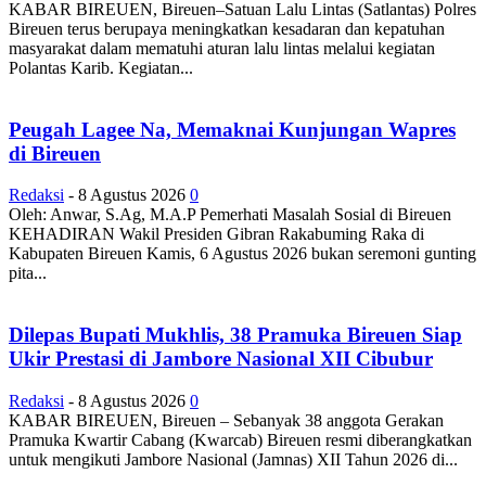
KABAR BIREUEN, Bireuen–Satuan Lalu Lintas (Satlantas) Polres
Bireuen terus berupaya meningkatkan kesadaran dan kepatuhan
masyarakat dalam mematuhi aturan lalu lintas melalui kegiatan
Polantas Karib. Kegiatan...
Peugah Lagee Na, Memaknai Kunjungan Wapres
di Bireuen
Redaksi
-
8 Agustus 2026
0
Oleh: Anwar, S.Ag, M.A.P Pemerhati Masalah Sosial di Bireuen
KEHADIRAN Wakil Presiden Gibran Rakabuming Raka di
Kabupaten Bireuen Kamis, 6 Agustus 2026 bukan seremoni gunting
pita...
Dilepas Bupati Mukhlis, 38 Pramuka Bireuen Siap
Ukir Prestasi di Jambore Nasional XII Cibubur
Redaksi
-
8 Agustus 2026
0
KABAR BIREUEN, Bireuen – Sebanyak 38 anggota Gerakan
Pramuka Kwartir Cabang (Kwarcab) Bireuen resmi diberangkatkan
untuk mengikuti Jambore Nasional (Jamnas) XII Tahun 2026 di...