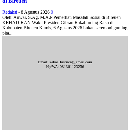
di Bireuen
Redaksi
-
8 Agustus 2026
0
Oleh: Anwar, S.Ag, M.A.P Pemerhati Masalah Sosial di Bireuen
KEHADIRAN Wakil Presiden Gibran Rakabuming Raka di
Kabupaten Bireuen Kamis, 6 Agustus 2026 bukan seremoni gunting
pita...
Email: kabar1bireuen@gmail.com
Hp/WA: 081361123256
Tentang Kami
Redaksi
Periklanan
Karir
Indeks Berita
Kode Etik Jurnalistik
Syarat & Ketentuan
Standar Operasional Prosedur
Disclaimer
Pedoman Pemberitaan Media Siber