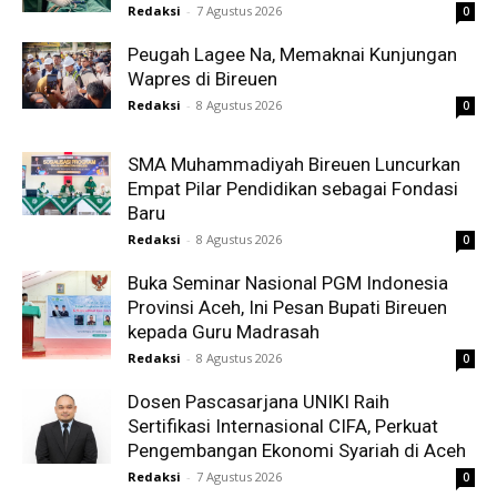
Redaksi
-
7 Agustus 2026
0
Peugah Lagee Na, Memaknai Kunjungan
Wapres di Bireuen
Redaksi
-
8 Agustus 2026
0
SMA Muhammadiyah Bireuen Luncurkan
Empat Pilar Pendidikan sebagai Fondasi
Baru
Redaksi
-
8 Agustus 2026
0
Buka Seminar Nasional PGM Indonesia
Provinsi Aceh, Ini Pesan Bupati Bireuen
kepada Guru Madrasah
Redaksi
-
8 Agustus 2026
0
Dosen Pascasarjana UNIKI Raih
Sertifikasi Internasional CIFA, Perkuat
Pengembangan Ekonomi Syariah di Aceh
Redaksi
-
7 Agustus 2026
0