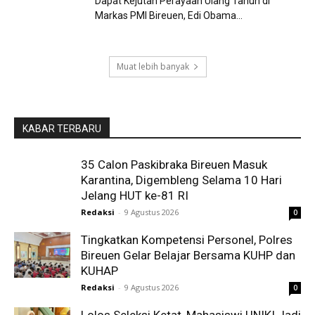
Dapat Kejutan Perayaan Ulang Tahun di
Markas PMI Bireuen, Edi Obama...
Muat lebih banyak
KABAR TERBARU
35 Calon Paskibraka Bireuen Masuk
Karantina, Digembleng Selama 10 Hari
Jelang HUT ke-81 RI
Redaksi
-
9 Agustus 2026
0
Tingkatkan Kompetensi Personel, Polres
Bireuen Gelar Belajar Bersama KUHP dan
KUHAP
Redaksi
-
9 Agustus 2026
0
Lolos Seleksi Ketat, Mahasiswi UNIKI Jadi