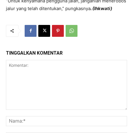
“Untuk kenyamana pengguna jalan, janganlah menerobos
jalur yang telah ditentukan,” pungkasnya
. (Ihkwati)
TINGGALKAN KOMENTAR
Komentar:
Na