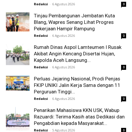
Redaksi
-
6 Agustus 2026
0
Tinjau Pembangunan Jembatan Kuta
Blang, Wapres Senang Lihat Progres
Pekerjaan Hampir Rampung
Redaksi
-
6 Agustus 2026
0
Rumah Dinas Aspol Lamteumen I Rusak
Akibat Angin Kencang Disertai Hujan,
Kapolda Aceh Langsung...
Redaksi
-
6 Agustus 2026
0
Perluas Jejaring Nasional, Prodi Penjas
FKIP UNIKI Jalin Kerja Sama dengan 11
Perguruan Tinggi...
Redaksi
-
6 Agustus 2026
0
Penarikan Mahasiswa KKN USK, Wabup
Razuardi: Terima Kasih atas Dedikasi dan
Pengabdian kepada Masyarakat...
Redaksi
-
5 Agustus 2026
0