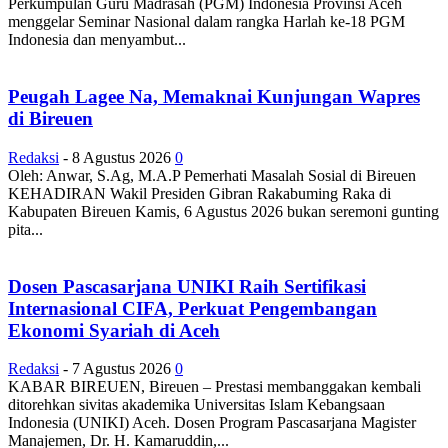
Perkumpulan Guru Madrasah (PGM) Indonesia Provinsi Aceh
menggelar Seminar Nasional dalam rangka Harlah ke-18 PGM
Indonesia dan menyambut...
Peugah Lagee Na, Memaknai Kunjungan Wapres
di Bireuen
Redaksi
-
8 Agustus 2026
0
Oleh: Anwar, S.Ag, M.A.P Pemerhati Masalah Sosial di Bireuen
KEHADIRAN Wakil Presiden Gibran Rakabuming Raka di
Kabupaten Bireuen Kamis, 6 Agustus 2026 bukan seremoni gunting
pita...
Dosen Pascasarjana UNIKI Raih Sertifikasi
Internasional CIFA, Perkuat Pengembangan
Ekonomi Syariah di Aceh
Redaksi
-
7 Agustus 2026
0
KABAR BIREUEN, Bireuen – Prestasi membanggakan kembali
ditorehkan sivitas akademika Universitas Islam Kebangsaan
Indonesia (UNIKI) Aceh. Dosen Program Pascasarjana Magister
Manajemen, Dr. H. Kamaruddin,...