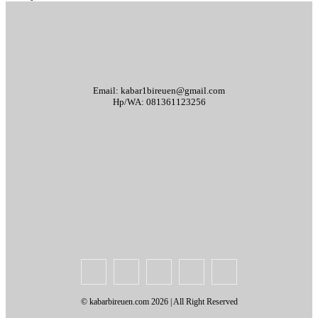
Email: kabar1bireuen@gmail.com
Hp/WA: 081361123256
Tentang Kami
Redaksi
Periklanan
Karir
Indeks Berita
Kode Etik Jurnalistik
Syarat & Ketentuan
Standar Operasional Prosedur
Disclaimer
Pedoman Pemberitaan Media Siber
© kabarbireuen.com
2026 | All Right Reserved