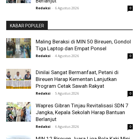
Berlanjut
Redaksi
-
6 Agustus 2026
0
KABAR POPULER
Maling Beraksi di MIN 50 Bireuen, Gondol
Tiga Laptop dan Empat Ponsel
Redaksi
-
4 Agustus 2026
0
Dinilai Sangat Bermanfaat, Petani di
Bireuen Harap Kementan Lanjutkan
Program Cetak Sawah Rakyat
Redaksi
-
5 Agustus 2026
0
Wapres Gibran Tinjau Revitalisasi SDN 7
Jangka, Kepala Sekolah Harap Bantuan
Berlanjut
Redaksi
-
6 Agustus 2026
0
MIN 12 Bireuen Juara Liga Bola Kaki Mini