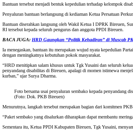
Bantuan tersebut menjadi bentuk kepedulian terhadap kelompok disabi
Penyaluran bantuan berlangsung di kediaman Ketua Persatuan Perkum
Bantuan diserahkan langsung oleh Wakil Ketua I DPRK Bireuen, 
RI tersebut kepada seluruh pengurus dan anggota PPDI Bireuen.
BACA JUGA:
HRD Gaungkan “Politik Kehadiran” di Muscab P
Ia menegaskan, bantuan itu merupakan wujud nyata kepedulian Partai
dengan meningkatnya kebutuhan pokok masyarakat.
“HRD menitipkan salam khusus untuk Tgk Yusaini dan seluruh kelua
penyandang disabilitas di Bireuen, apalagi di momen istimewa menj
kurban,” ujar Surya Dharma.
Foto bersama usai penyaluran sembako kepada penyandang disa
(Foto: Dok. PKB Bireuen)
Menurutnya, langkah tersebut merupakan bagian dari komitmen PKB 
“Paket sembako yang disalurkan diharapkan dapat membantu meringa
Sementara itu, Ketua PPDI Kabupaten Bireuen, Tgk Yusaini, menyampa