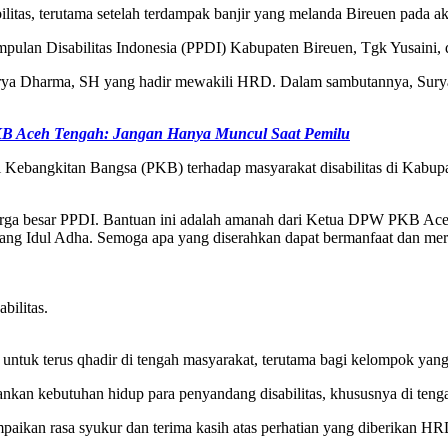
litas, terutama setelah terdampak banjir yang melanda Bireuen pada a
pulan Disabilitas Indonesia (PPDI) Kabupaten Bireuen, Tgk Yusaini,
Surya Dharma, SH yang hadir mewakili HRD. Dalam sambutannya, Su
KB Aceh Tengah: Jangan Hanya Muncul Saat Pemilu
 Kebangkitan Bangsa (PKB) terhadap masyarakat disabilitas di Kabupa
rga besar PPDI. Bantuan ini adalah amanah dari Ketua DPW PKB Aceh,
elang Idul Adha. Semoga apa yang diserahkan dapat bermanfaat dan m
bilitas.
untuk terus qhadir di tengah masyarakat, terutama bagi kelompok yan
nkan kebutuhan hidup para penyandang disabilitas, khususnya di teng
ikan rasa syukur dan terima kasih atas perhatian yang diberikan HRD