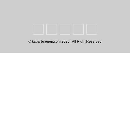
Syarat & Ketentuan
Standar Operasional Prosedur
Disclaimer
Pedoman Pemberitaan Media Siber
© kabarbireuen.com
2026 | All Right Reserved