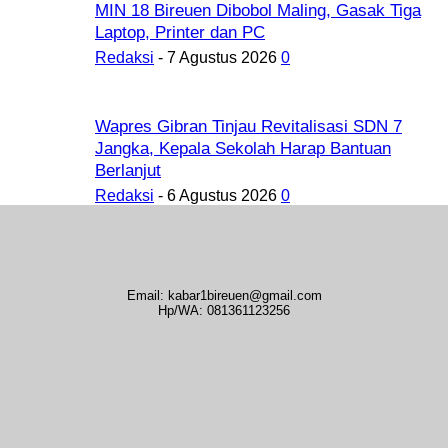
MIN 18 Bireuen Dibobol Maling, Gasak Tiga
Laptop, Printer dan PC
Redaksi
-
7 Agustus 2026
0
Wapres Gibran Tinjau Revitalisasi SDN 7
Jangka, Kepala Sekolah Harap Bantuan
Berlanjut
Redaksi
-
6 Agustus 2026
0
Email: kabar1bireuen@gmail.com
Hp/WA: 081361123256
Tentang Kami
Redaksi
Periklanan
Karir
Indeks Berita
Kode Etik Jurnalistik