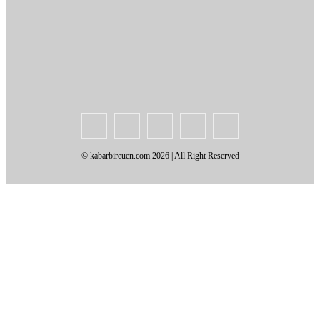
Periklanan
Karir
Indeks Berita
Kode Etik Jurnalistik
Syarat & Ketentuan
Standar Operasional Prosedur
Disclaimer
Pedoman Pemberitaan Media Siber
© kabarbireuen.com
2026 | All Right Reserved