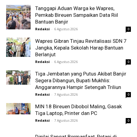
Tanggapi Aduan Warga ke Wapres,
Pemkab Bireuen Sampaikan Data Riil
Bantuan Banjir
Redaksi
-
6 Agustus 2026
0
Wapres Gibran Tinjau Revitalisasi SDN 7
Jangka, Kepala Sekolah Harap Bantuan
Berlanjut
Redaksi
-
6 Agustus 2026
0
Tiga Jembatan yang Putus Akibat Banjir
Segera Dibangun, Bupati Mukhlis:
Anggarannya Hampir Setengah Triliun
Redaksi
-
7 Agustus 2026
0
MIN 18 Bireuen Dibobol Maling, Gasak
Tiga Laptop, Printer dan PC
Redaksi
-
7 Agustus 2026
0
Dinilai Sangat Bermanfaat, Petani di