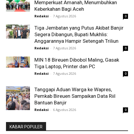
Memperkuat Amanah, Menumbuhkan
Keberkahan Bagi Aceh
Redaksi
-
7 Agustus 2026
0
Tiga Jembatan yang Putus Akibat Banjir
Segera Dibangun, Bupati Mukhlis:
Anggarannya Hampir Setengah Triliun
Redaksi
-
7 Agustus 2026
0
MIN 18 Bireuen Dibobol Maling, Gasak
Tiga Laptop, Printer dan PC
Redaksi
-
7 Agustus 2026
0
Tanggapi Aduan Warga ke Wapres,
Pemkab Bireuen Sampaikan Data Riil
Bantuan Banjir
Redaksi
-
6 Agustus 2026
0
KABAR POPULER