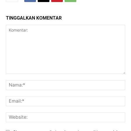
TINGGALKAN KOMENTAR
Komentar:
Na
Ema
Web