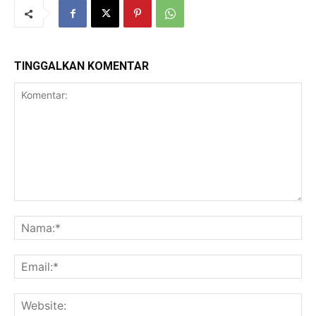
TINGGALKAN KOMENTAR
Komentar:
Na
Ema
Web