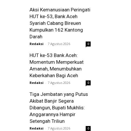
Aksi Kemanusiaan Peringati
HUT ke-53, Bank Aceh
Syariah Cabang Bireuen
Kumpulkan 162 Kantong
Darah
Redaksi
-
7 Agustus 2026
0
HUT ke-53 Bank Aceh:
Momentum Memperkuat
Amanah, Menumbuhkan
Keberkahan Bagi Aceh
Redaksi
-
7 Agustus 2026
0
Tiga Jembatan yang Putus
Akibat Banjir Segera
Dibangun, Bupati Mukhlis:
Anggarannya Hampir
Setengah Triliun
Redaksi
-
7 Agustus 2026
0