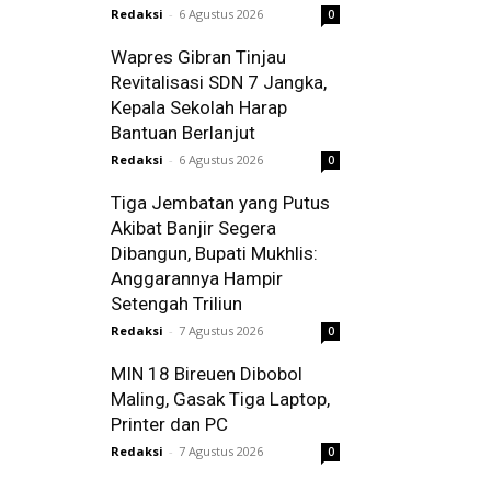
Redaksi
-
6 Agustus 2026
0
Wapres Gibran Tinjau
Revitalisasi SDN 7 Jangka,
Kepala Sekolah Harap
Bantuan Berlanjut
Redaksi
-
6 Agustus 2026
0
Tiga Jembatan yang Putus
Akibat Banjir Segera
Dibangun, Bupati Mukhlis:
Anggarannya Hampir
Setengah Triliun
Redaksi
-
7 Agustus 2026
0
MIN 18 Bireuen Dibobol
Maling, Gasak Tiga Laptop,
Printer dan PC
Redaksi
-
7 Agustus 2026
0