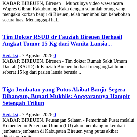
KABAR BIREUEN, Bireuen—Munculnya video wawancara
Wapres Gibran Rakabuming Raka dengan sejumlah orang yang
mengaku korban banjir di Bireuen, telah menimbulkan kehebohan
secara luas. Menanggapi hal...
Tim Dokter RSUD dr Fauziah Bireuen Berhasil
Angkat Tumor 15 Kg dari Wanita Lansia...
Redaksi
-
7 Agustus 2026
0
KABAR BIREUEN, Bireuen - Tim dokter Rumah Sakit Umum
Daerah (RSUD) dr Fauziah Bireuen berhasil mengangkat tumor
seberat 15 kg dari pasien lansia berusia...
Tiga Jembatan yang Putus Akibat Banjir Segera
Dibangun, Bupati Mukhlis: Anggarannya Hampir
Setengah Triliun
Redaksi
-
7 Agustus 2026
0
KABAR BIREUEN, Peusangan Selatan - Pemerintah Pusat melalui
Kementerian Pekerjaan Umum (PU) akan membangun kembali
jembatan-jembatan di Kabupaten Bireuen yang putus akibat
diterjang banjir...