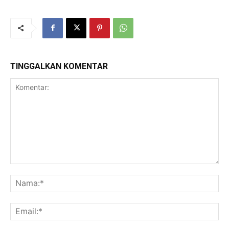
TINGGALKAN KOMENTAR
Komentar:
Na
Ema