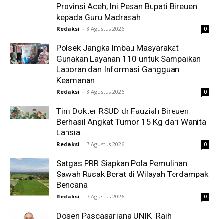
Provinsi Aceh, Ini Pesan Bupati Bireuen
kepada Guru Madrasah
Redaksi
-
8 Agustus 2026
0
Polsek Jangka Imbau Masyarakat
Gunakan Layanan 110 untuk Sampaikan
Laporan dan Informasi Gangguan
Keamanan
Redaksi
-
8 Agustus 2026
0
Tim Dokter RSUD dr Fauziah Bireuen
Berhasil Angkat Tumor 15 Kg dari Wanita
Lansia...
Redaksi
-
7 Agustus 2026
0
Satgas PRR Siapkan Pola Pemulihan
Sawah Rusak Berat di Wilayah Terdampak
Bencana
Redaksi
-
7 Agustus 2026
0
Dosen Pascasarjana UNIKI Raih