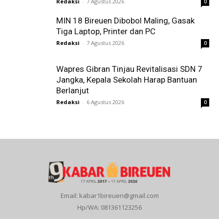
Redaksi
-
7 Agustus 2026
0
MIN 18 Bireuen Dibobol Maling, Gasak
Tiga Laptop, Printer dan PC
Redaksi
-
7 Agustus 2026
0
Wapres Gibran Tinjau Revitalisasi SDN 7
Jangka, Kepala Sekolah Harap Bantuan
Berlanjut
Redaksi
-
6 Agustus 2026
0
Email: kabar1bireuen@gmail.com
Hp/WA: 081361123256