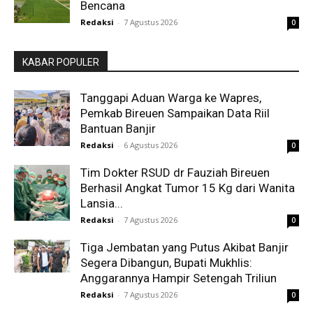
Bencana
Redaksi
-
7 Agustus 2026
0
KABAR POPULER
Tanggapi Aduan Warga ke Wapres,
Pemkab Bireuen Sampaikan Data Riil
Bantuan Banjir
Redaksi
-
6 Agustus 2026
0
Tim Dokter RSUD dr Fauziah Bireuen
Berhasil Angkat Tumor 15 Kg dari Wanita
Lansia...
Redaksi
-
7 Agustus 2026
0
Tiga Jembatan yang Putus Akibat Banjir
Segera Dibangun, Bupati Mukhlis:
Anggarannya Hampir Setengah Triliun
Redaksi
-
7 Agustus 2026
0