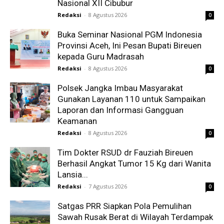
Nasional XII Cibubur
Redaksi
-
8 Agustus 2026
0
Buka Seminar Nasional PGM Indonesia
Provinsi Aceh, Ini Pesan Bupati Bireuen
kepada Guru Madrasah
Redaksi
-
8 Agustus 2026
0
Polsek Jangka Imbau Masyarakat
Gunakan Layanan 110 untuk Sampaikan
Laporan dan Informasi Gangguan
Keamanan
Redaksi
-
8 Agustus 2026
0
Tim Dokter RSUD dr Fauziah Bireuen
Berhasil Angkat Tumor 15 Kg dari Wanita
Lansia...
Redaksi
-
7 Agustus 2026
0
Satgas PRR Siapkan Pola Pemulihan
Sawah Rusak Berat di Wilayah Terdampak