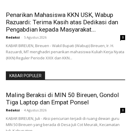
Penarikan Mahasiswa KKN USK, Wabup
Razuardi: Terima Kasih atas Dedikasi dan
Pengabdian kepada Masyarakat...
Redaksi
-
5 Agustus 2026
0
KABAR BIREUEN, Bireuen - Wakil Bupati (Wabup) Bireuen, Ir. H.
Razuardi, MT menghadiri penarikan mahasiswa Kuliah Kerja Nyata
(KKN) Reguler Periode XXIX dan KKN...
KABAR POPULER
Maling Beraksi di MIN 50 Bireuen, Gondol
Tiga Laptop dan Empat Ponsel
Redaksi
-
4 Agustus 2026
0
KABAR BIREUEN, Juli - Aksi pencurian terjadi di ruang dewan guru
MIN 50 Bireuen yang berada di Desa Juli Cot Meurak, Kecamatan
Juli, Kabupaten...