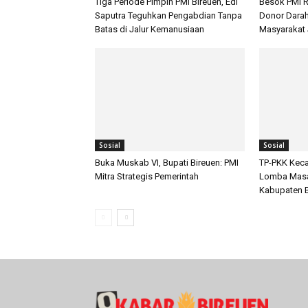
Tiga Periode Pimpin PMI Bireuen, Edi
Besok PMI R
Saputra Teguhkan Pengabdian Tanpa
Donor Darah 
Batas di Jalur Kemanusiaan
Masyarakat 
Sosial
Sosial
Buka Muskab VI, Bupati Bireuen: PMI
TP-PKK Kec
Mitra Strategis Pemerintah
Lomba Masak
Kabupaten 