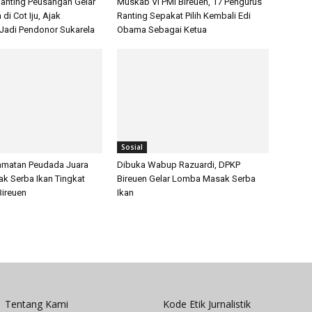
anting Peusangan Gelar
Muskab VI PMI Bireuen, 17 Pengurus
di Cot Iju, Ajak
Ranting Sepakat Pilih Kembali Edi
Jadi Pendonor Sukarela
Obama Sebagai Ketua
Sosial
amatan Peudada Juara
Dibuka Wabup Razuardi, DPKP
 Serba Ikan Tingkat
Bireuen Gelar Lomba Masak Serba
Bireuen
Ikan
Tentang Kami
Kode Etik Jurnalistik