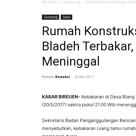
Beranda
Gampong
Rumah Konstruksi Kayu di B
Gampong
Sosial
Rumah Konstruks
Bladeh Terbakar
Meninggal
Penulis
Redaksi
-
20 Mei 2017
KABAR BIREUEN-
Kebakaran di Desa Blang
(20/5/2017) sekira pukul 21.00 Wib merengg
Sekretaris Badan Panganggulangan Bencana
menyebutkan, kebakaran ruang tamu rumah 