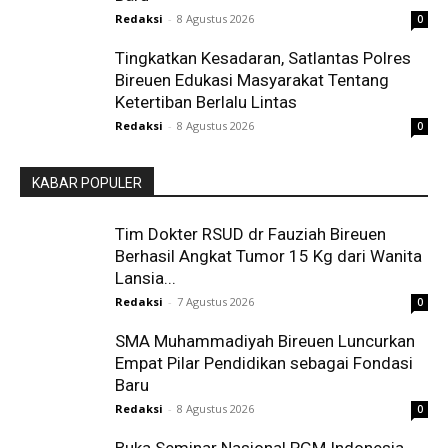
Redaksi
-
8 Agustus 2026
0
Tingkatkan Kesadaran, Satlantas Polres
Bireuen Edukasi Masyarakat Tentang
Ketertiban Berlalu Lintas
Redaksi
-
8 Agustus 2026
0
KABAR POPULER
Tim Dokter RSUD dr Fauziah Bireuen
Berhasil Angkat Tumor 15 Kg dari Wanita
Lansia...
Redaksi
-
7 Agustus 2026
0
SMA Muhammadiyah Bireuen Luncurkan
Empat Pilar Pendidikan sebagai Fondasi
Baru
Redaksi
-
8 Agustus 2026
0
Buka Seminar Nasional PGM Indonesia