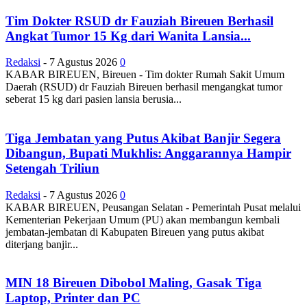
Tim Dokter RSUD dr Fauziah Bireuen Berhasil
Angkat Tumor 15 Kg dari Wanita Lansia...
Redaksi
-
7 Agustus 2026
0
KABAR BIREUEN, Bireuen - Tim dokter Rumah Sakit Umum
Daerah (RSUD) dr Fauziah Bireuen berhasil mengangkat tumor
seberat 15 kg dari pasien lansia berusia...
Tiga Jembatan yang Putus Akibat Banjir Segera
Dibangun, Bupati Mukhlis: Anggarannya Hampir
Setengah Triliun
Redaksi
-
7 Agustus 2026
0
KABAR BIREUEN, Peusangan Selatan - Pemerintah Pusat melalui
Kementerian Pekerjaan Umum (PU) akan membangun kembali
jembatan-jembatan di Kabupaten Bireuen yang putus akibat
diterjang banjir...
MIN 18 Bireuen Dibobol Maling, Gasak Tiga
Laptop, Printer dan PC