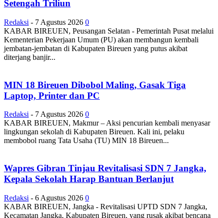
Setengah Triliun
Redaksi
-
7 Agustus 2026
0
KABAR BIREUEN, Peusangan Selatan - Pemerintah Pusat melalui
Kementerian Pekerjaan Umum (PU) akan membangun kembali
jembatan-jembatan di Kabupaten Bireuen yang putus akibat
diterjang banjir...
MIN 18 Bireuen Dibobol Maling, Gasak Tiga
Laptop, Printer dan PC
Redaksi
-
7 Agustus 2026
0
KABAR BIREUEN, Makmur – Aksi pencurian kembali menyasar
lingkungan sekolah di Kabupaten Bireuen. Kali ini, pelaku
membobol ruang Tata Usaha (TU) MIN 18 Bireuen...
Wapres Gibran Tinjau Revitalisasi SDN 7 Jangka,
Kepala Sekolah Harap Bantuan Berlanjut
Redaksi
-
6 Agustus 2026
0
KABAR BIREUEN, Jangka - Revitalisasi UPTD SDN 7 Jangka,
Kecamatan Jangka, Kabupaten Bireuen, yang rusak akibat bencana