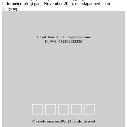
hidrometeorologi pada November 2025, mendapat perhatian
langsung...
Email: kabar1bireuen@gmail.com
Hp/WA: 081361123256
Tentang Kami
Redaksi
Periklanan
Karir
Indeks Berita
Kode Etik Jurnalistik
Syarat & Ketentuan
Standar Operasional Prosedur
Disclaimer
Pedoman Pemberitaan Media Siber
© kabarbireuen.com
2026 | All Right Reserved