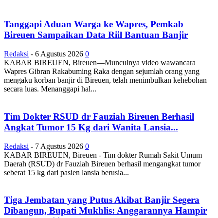
Tanggapi Aduan Warga ke Wapres, Pemkab
Bireuen Sampaikan Data Riil Bantuan Banjir
Redaksi
-
6 Agustus 2026
0
KABAR BIREUEN, Bireuen—Munculnya video wawancara
Wapres Gibran Rakabuming Raka dengan sejumlah orang yang
mengaku korban banjir di Bireuen, telah menimbulkan kehebohan
secara luas. Menanggapi hal...
Tim Dokter RSUD dr Fauziah Bireuen Berhasil
Angkat Tumor 15 Kg dari Wanita Lansia...
Redaksi
-
7 Agustus 2026
0
KABAR BIREUEN, Bireuen - Tim dokter Rumah Sakit Umum
Daerah (RSUD) dr Fauziah Bireuen berhasil mengangkat tumor
seberat 15 kg dari pasien lansia berusia...
Tiga Jembatan yang Putus Akibat Banjir Segera
Dibangun, Bupati Mukhlis: Anggarannya Hampir