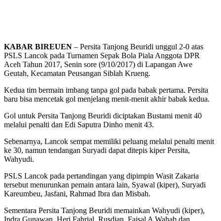
KABAR BIREUEN
– Persita Tanjong Beuridi unggul 2-0 atas
PSLS Lancok pada Turnamen Sepak Bola Piala Anggota DPR
Aceh Tahun 2017, Senin sore (9/10/2017) di Lapangan Awe
Geutah, Kecamatan Peusangan Siblah Krueng.
Kedua tim bermain imbang tanpa gol pada babak pertama. Persita
baru bisa mencetak gol menjelang menit-menit akhir babak kedua.
Gol untuk Persita Tanjong Beuridi diciptakan Bustami menit 40
melalui penalti dan Edi Saputra Dinho menit 43.
Sebenarnya, Lancok sempat memiliki peluang melalui penalti menit
ke 30, namun tendangan Suryadi dapat ditepis kiper Persita,
Wahyudi.
PSLS Lancok pada pertandingan yang dipimpin Wasit Zakaria
tersebut menurunkan pemain antara lain, Syawal (kiper), Suryadi
Kareumbeu, Jasfani, Rahmad Ibra dan Misbah.
Sementara Persita Tanjong Beuridi memainkan Wahyudi (kiper),
Indra Gunawan, Heri Fahrial, Rusdian, Faisal A Wahab dan