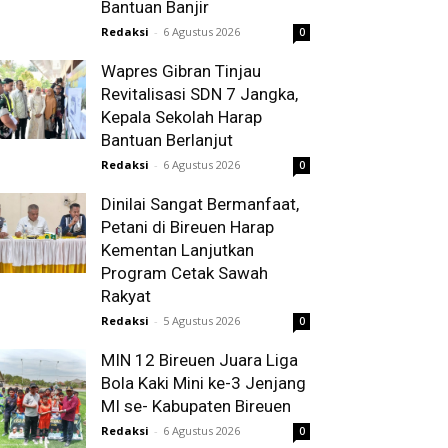
Bantuan Banjir
Redaksi
-
6 Agustus 2026
0
Wapres Gibran Tinjau
Revitalisasi SDN 7 Jangka,
Kepala Sekolah Harap
Bantuan Berlanjut
Redaksi
-
6 Agustus 2026
0
Dinilai Sangat Bermanfaat,
Petani di Bireuen Harap
Kementan Lanjutkan
Program Cetak Sawah
Rakyat
Redaksi
-
5 Agustus 2026
0
MIN 12 Bireuen Juara Liga
Bola Kaki Mini ke-3 Jenjang
MI se- Kabupaten Bireuen
Redaksi
-
6 Agustus 2026
0