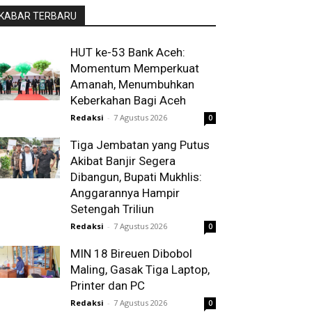
KABAR TERBARU
HUT ke-53 Bank Aceh:
Momentum Memperkuat
Amanah, Menumbuhkan
Keberkahan Bagi Aceh
Redaksi
-
7 Agustus 2026
0
Tiga Jembatan yang Putus
Akibat Banjir Segera
Dibangun, Bupati Mukhlis:
Anggarannya Hampir
Setengah Triliun
Redaksi
-
7 Agustus 2026
0
MIN 18 Bireuen Dibobol
Maling, Gasak Tiga Laptop,
Printer dan PC
Redaksi
-
7 Agustus 2026
0