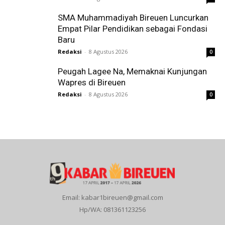
SMA Muhammadiyah Bireuen Luncurkan
Empat Pilar Pendidikan sebagai Fondasi
Baru
Redaksi
-
8 Agustus 2026
0
Peugah Lagee Na, Memaknai Kunjungan
Wapres di Bireuen
Redaksi
-
8 Agustus 2026
0
Email: kabar1bireuen@gmail.com
Hp/WA: 081361123256