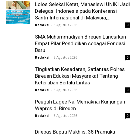
Lolos Seleksi Ketat, Mahasiswi UNIKI Jadi
Delegasi Indonesia pada Konferensi
Santri Internasional di Malaysia,...
Redaksi
-
8 Agustus 2026
0
SMA Muhammadiyah Bireuen Luncurkan
Empat Pilar Pendidikan sebagai Fondasi
Baru
Redaksi
-
8 Agustus 2026
0
Tingkatkan Kesadaran, Satlantas Polres
Bireuen Edukasi Masyarakat Tentang
Ketertiban Berlalu Lintas
Redaksi
-
8 Agustus 2026
0
Peugah Lagee Na, Memaknai Kunjungan
Wapres di Bireuen
Redaksi
-
8 Agustus 2026
0
Dilepas Bupati Mukhlis, 38 Pramuka