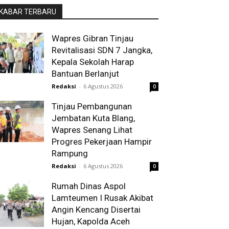
KABAR TERBARU
Wapres Gibran Tinjau
Revitalisasi SDN 7 Jangka,
Kepala Sekolah Harap
Bantuan Berlanjut
Redaksi
-
6 Agustus 2026
0
Tinjau Pembangunan
Jembatan Kuta Blang,
Wapres Senang Lihat
Progres Pekerjaan Hampir
Rampung
Redaksi
-
6 Agustus 2026
0
Rumah Dinas Aspol
Lamteumen I Rusak Akibat
Angin Kencang Disertai
Hujan, Kapolda Aceh