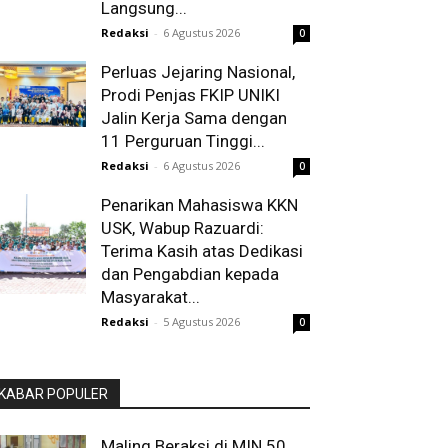
Langsung...
Redaksi
-
6 Agustus 2026
0
Perluas Jejaring Nasional,
Prodi Penjas FKIP UNIKI
Jalin Kerja Sama dengan
11 Perguruan Tinggi...
Redaksi
-
6 Agustus 2026
0
Penarikan Mahasiswa KKN
USK, Wabup Razuardi:
Terima Kasih atas Dedikasi
dan Pengabdian kepada
Masyarakat...
Redaksi
-
5 Agustus 2026
0
KABAR POPULER
Maling Beraksi di MIN 50