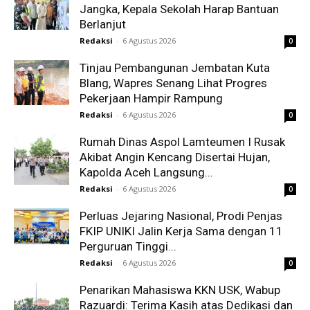
Jangka, Kepala Sekolah Harap Bantuan
Berlanjut
Redaksi
-
6 Agustus 2026
0
Tinjau Pembangunan Jembatan Kuta
Blang, Wapres Senang Lihat Progres
Pekerjaan Hampir Rampung
Redaksi
-
6 Agustus 2026
0
Rumah Dinas Aspol Lamteumen I Rusak
Akibat Angin Kencang Disertai Hujan,
Kapolda Aceh Langsung...
Redaksi
-
6 Agustus 2026
0
Perluas Jejaring Nasional, Prodi Penjas
FKIP UNIKI Jalin Kerja Sama dengan 11
Perguruan Tinggi...
Redaksi
-
6 Agustus 2026
0
Penarikan Mahasiswa KKN USK, Wabup
Razuardi: Terima Kasih atas Dedikasi dan