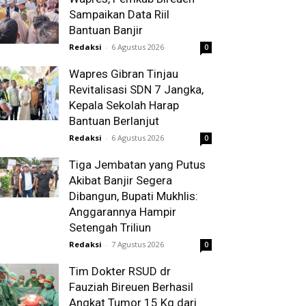
Sampaikan Data Riil
Bantuan Banjir
Redaksi
-
6 Agustus 2026
0
Wapres Gibran Tinjau
Revitalisasi SDN 7 Jangka,
Kepala Sekolah Harap
Bantuan Berlanjut
Redaksi
-
6 Agustus 2026
0
Tiga Jembatan yang Putus
Akibat Banjir Segera
Dibangun, Bupati Mukhlis:
Anggarannya Hampir
Setengah Triliun
Redaksi
-
7 Agustus 2026
0
Tim Dokter RSUD dr
Fauziah Bireuen Berhasil
Angkat Tumor 15 Kg dari