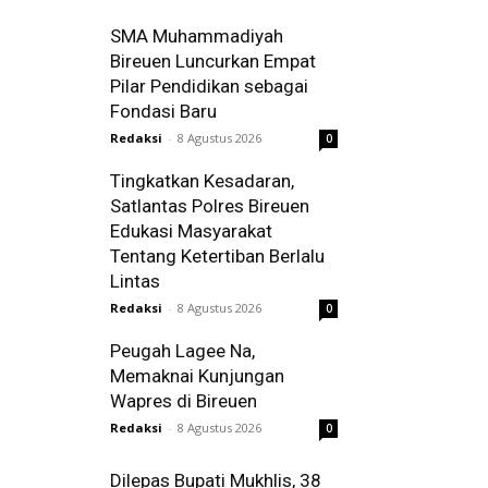
SMA Muhammadiyah
Bireuen Luncurkan Empat
Pilar Pendidikan sebagai
Fondasi Baru
Redaksi
-
8 Agustus 2026
0
Tingkatkan Kesadaran,
Satlantas Polres Bireuen
Edukasi Masyarakat
Tentang Ketertiban Berlalu
Lintas
Redaksi
-
8 Agustus 2026
0
Peugah Lagee Na,
Memaknai Kunjungan
Wapres di Bireuen
Redaksi
-
8 Agustus 2026
0
Dilepas Bupati Mukhlis, 38