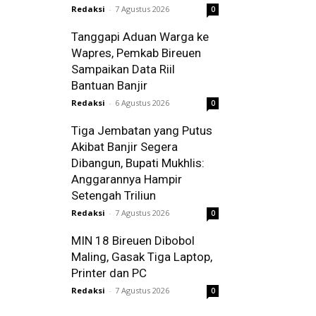
Redaksi
-
7 Agustus 2026
0
Tanggapi Aduan Warga ke
Wapres, Pemkab Bireuen
Sampaikan Data Riil
Bantuan Banjir
Redaksi
-
6 Agustus 2026
0
Tiga Jembatan yang Putus
Akibat Banjir Segera
Dibangun, Bupati Mukhlis:
Anggarannya Hampir
Setengah Triliun
Redaksi
-
7 Agustus 2026
0
MIN 18 Bireuen Dibobol
Maling, Gasak Tiga Laptop,
Printer dan PC
Redaksi
-
7 Agustus 2026
0